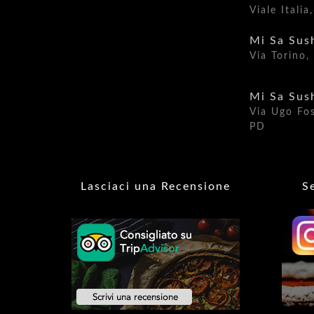
Viale Itali
Mi Sa Sus
Via Torino
Mi Sa Sus
Via Ugo Fo
PD​
Lasciaci una Recensione
S