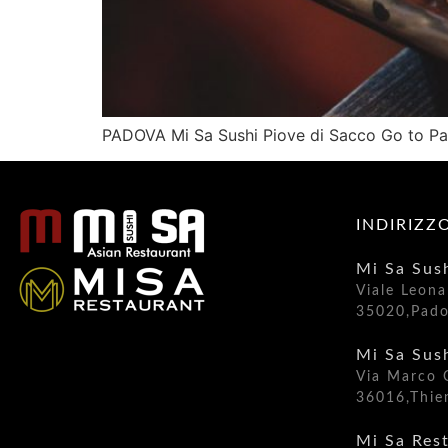
PADOVA Mi Sa Sushi Piove di Sacco Go to Pa
INDIRIZZ
Mi Sa Sus
Viale Leona
35020,Pad
Mi Sa Sus
Via Marco 
36016,Thien
Mi Sa Res