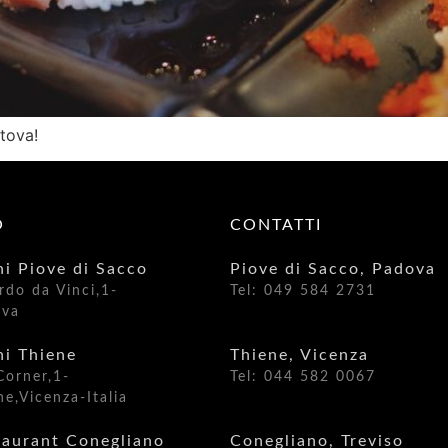
tova!
O
CONTATTI
hi Piove di Sacco
Piove di Sacco, Padova
rdo da Vinci,1-
Tel: 049 584 2731
ova
hi Thiene
Thiene, Vicenza
Corner,1-
Tel: 044 582 0067
e,Vicenza-Italia
taurant Conegliano
Conegliano, Treviso