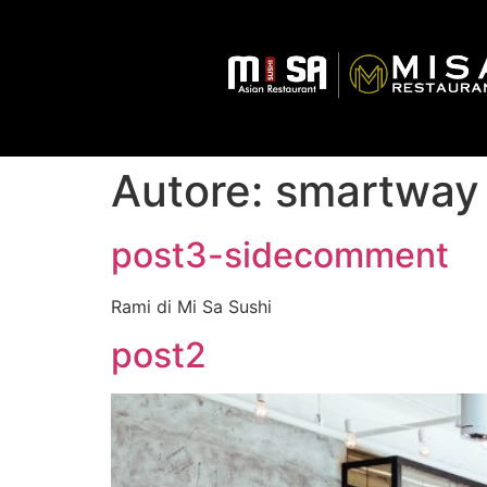
Autore:
smartway
post3-sidecomment
Rami di Mi Sa Sushi
post2