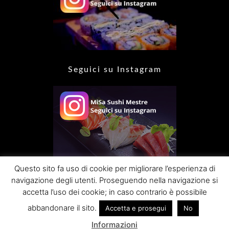
Seguici su Instagram
Questo sito fa uso di cookie per migliorare l’esperienza di
navigazione degli utenti. Proseguendo nella navigazione si
accetta l’uso dei cookie; in caso contrario è possibile
abbandonare il sito.
Accetta e prosegui
No
Ristorante Mi Sa Sushi -P.IVA 10535120967- Italia
© 2024 Main Tank
SRL.
Informazioni