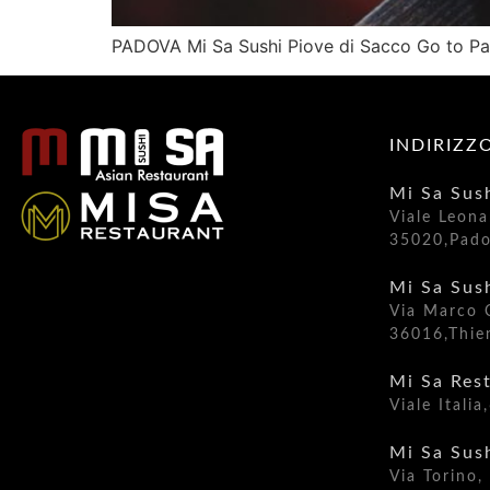
PADOVA Mi Sa Sushi Piove di Sacco Go to Pa
INDIRIZZ
Mi Sa Sus
Viale Leona
35020,Pad
Mi Sa Sus
Via Marco 
36016,Thien
Mi Sa Res
Viale Itali
Mi Sa Sus
Via Torino