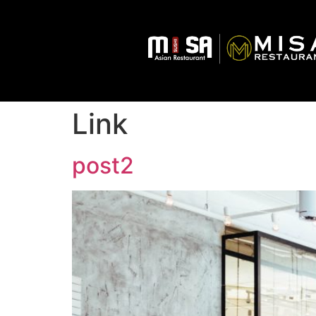
Link
post2