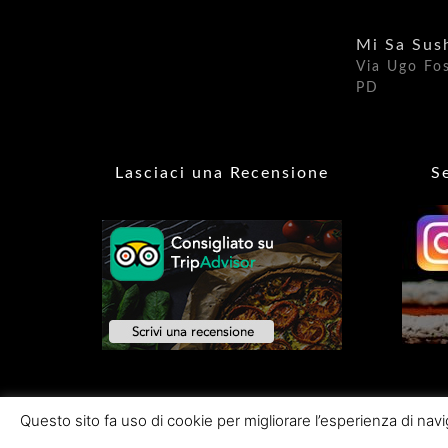
Mi Sa Sus
Via Ugo Fo
PD​
Lasciaci una Recensione
S
Questo sito fa uso di cookie per migliorare l’esperienza di navi