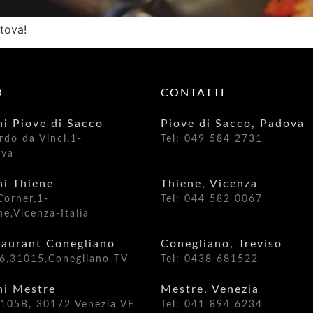
tova!
O
CONTATTI
hi Piove di Sacco
Piove di Sacco, Padova
rdo da Vinci,1-
Tel: 049 584 2731
ova
hi Thiene
Thiene, Vicenza
Corner,1-
Tel: 044 582 0067
e,Vicenza-Italia
taurant Conegliano
Conegliano, Treviso
a,6,31015,Conegliano TV
Tel: 0438 681522
hi Mestre
Mestre, Venezia
, 105B, 30172 Venezia VE
Tel: 041 894 6234